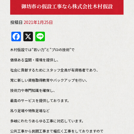
御坊市の仮設工事なら株式会社木村仮設
投稿日
2021年1月25日
F
X
Li
a
n
木村仮設では”若い力”と”プロの技術”で
c
e
価値ある空間・環境を提供し、
e
社会に貢献するためにスタッフ全員が有資格者であり、
b
常に新しい資格取得教育やバックアップを行い、
o
o
技術力や専門知識を確保し、
k
最高のサービスを提供しております。
吊り足場や特殊足場など
多岐にわたりあらゆる工事に対応しています。
公共工事から民間工事まで幅広く工事をしておりますので