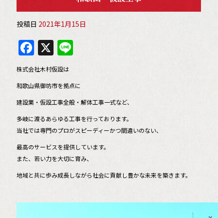
投稿日
2021年1月15日
F
X
Li
a
n
株式会社木村仮設は
c
e
和歌山県御坊市を拠点に
e
建設業・仮設工事全般・解体工事一式など、
b
多岐に渡るあらゆる工事を行っております。
o
当社では専門のプロがスピーディーかつ間違いのない、
o
最高のサービスを提供しています。
k
また、若い力を大切に育み、
地域と共に歩み成長しながら社会に貢献し豊かな未来を築きます。