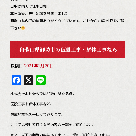
日中は晴天で仕事日和
本日新築、先行足場を設置しました。
和歌山県内での依頼ありがとうございます。これからも弊社HPをご覧
下さい
和歌山県御坊市の仮設工事・解体工事なら
投稿日
2021年1月20日
F
X
Li
a
n
株式会社木村仮設では和歌山県を拠点に
c
e
仮設工事や解体工事など、
e
幅広い業務を手掛けております。
b
ここでは弊社で行う業務内容の一部をご紹介します。
o
また、以下の業務内容はあくまでも一部のご紹介となります。