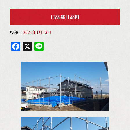
日高郡日高町
投稿日
2021年1月13日
F
X
Li
a
n
c
e
e
b
o
o
k