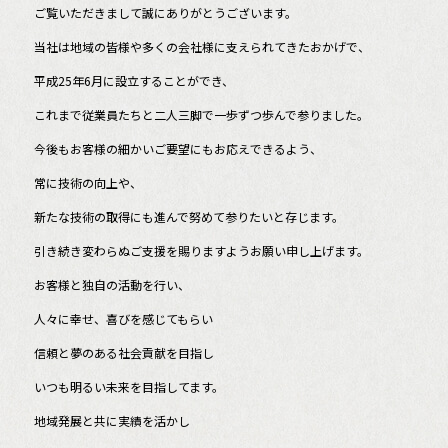
ご覧いただきまして誠にありがとうございます。
e
当社は地域の皆様や多くの会社様に支えられてきたおかげで、
b
平成25年6月に設立することができ、
o
o
これまで従業員たちと二人三脚で一歩ずつ歩んで参りました。
k
今後もお客様の細かいご要望にもお応えできるよう、
常に技術の向上や、
新たな技術の取得にも進んで努めて参りたいと存じます。
引き続き変わらぬご支援を賜りますようお願い申し上げます。
お客様と独自の活動を行い、
人々に幸せ、喜びを感じてもらい
信頼と夢のある社会貢献を目指し
いつも明るい未来を目指してます。
地域発展と共に実績を活かし