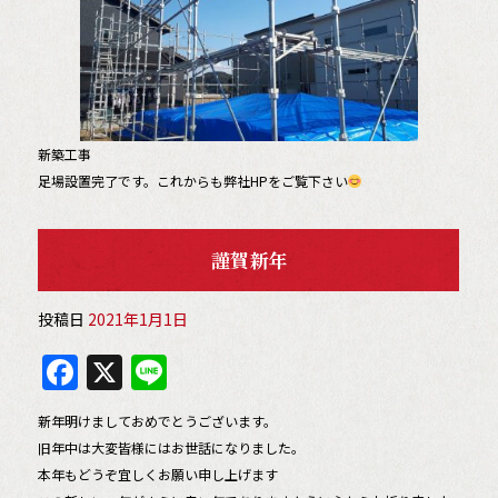
新築工事
足場設置完了です。これからも弊社HPをご覧下さい
謹賀新年
投稿日
2021年1月1日
F
X
Li
a
n
新年明けましておめでとうございます。
c
e
旧年中は大変皆様にはお世話になりました。
e
本年もどうぞ宜しくお願い申し上げます