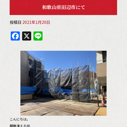
和歌山県田辺市にて
投稿日
2021年1月20日
F
X
Li
a
n
c
e
e
b
o
o
k
こんにちは。
朝晩凍える中