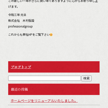
b
この新しい一年がさらに良い年でありますように心からお祈り申し上
げます。
o
令和三年 元旦
o
株式会社 木村仮設
k
professionalgroup
これからも弊社HPをご覧下さい
ブログトップ
最近の投稿
ホームページをリニューアルいたしました。