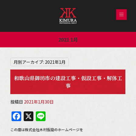
2021 1月
月別アーカイブ:
2021年1月
和歌山県御坊市の建設工事・仮設工事・解体工
事
投稿日
2021年1月30日
F
X
Li
a
n
この度は株式会社木村仮設のホームページを
c
e