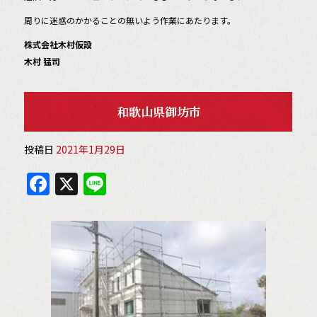
周りに迷惑のかかることの無いよう作業にあたります。
株式会社木村仮設
木村 猛司
和歌山県御坊市
投稿日
2021年1月29日
F
X
Li
a
n
c
e
e
b
o