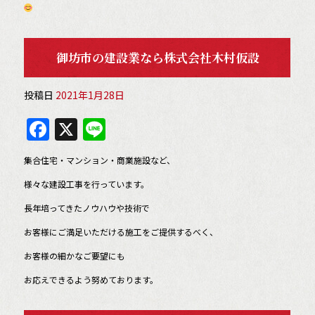
御坊市の建設業なら株式会社木村仮設
投稿日
2021年1月28日
F
X
Li
a
n
集合住宅・マンション・商業施設など、
c
e
様々な建設工事を行っています。
e
長年培ってきたノウハウや技術で
b
お客様にご満足いただける施工をご提供するべく、
o
o
お客様の細かなご要望にも
k
お応えできるよう努めております。