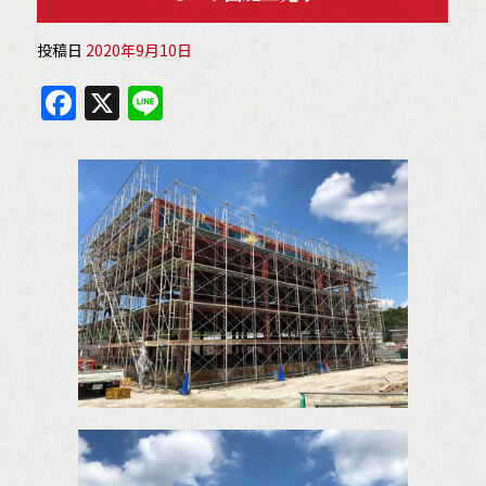
投稿日
2020年9月10日
F
X
Li
a
n
c
e
e
b
o
o
k