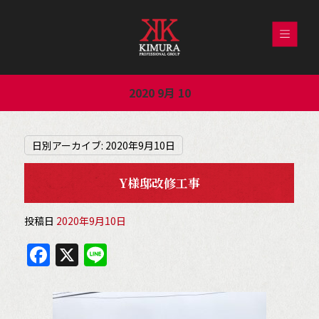
2020 9月 10
日別アーカイブ:
2020年9月10日
Y様邸改修工事
投稿日
2020年9月10日
F
X
Li
a
n
c
e