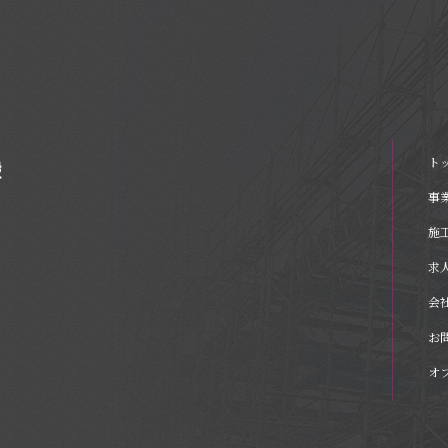
ト
事
施
求
会
お
オ