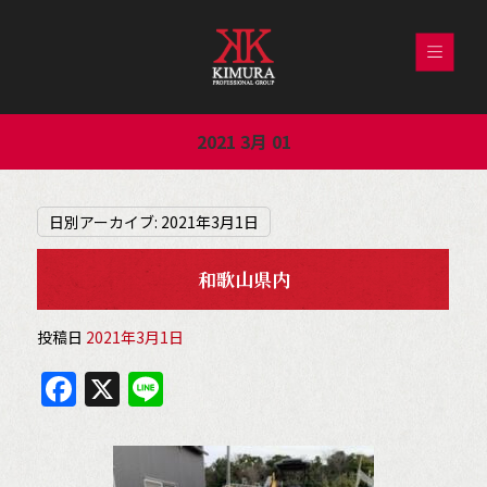
2021 3月 01
日別アーカイブ:
2021年3月1日
和歌山県内
投稿日
2021年3月1日
F
X
Li
a
n
c
e