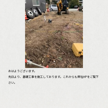
e
b
o
o
k
おはようございます。
先日より、基礎工事を施工しております。これからも弊社HPをご覧下
さい。